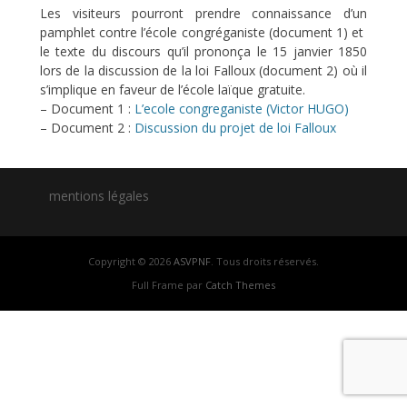
Les visiteurs pourront prendre connaissance d’un
pamphlet contre l’école congréganiste (document 1) et
le texte du discours qu’il prononça le 15 janvier 1850
lors de la discussion de la loi Falloux (document 2) où il
s’implique en faveur de l’école laïque gratuite.
– Document 1 :
L’ecole congreganiste (Victor HUGO)
– Document 2 :
Discussion du projet de loi Falloux
mentions légales
Copyright © 2026
ASVPNF
. Tous droits réservés.
Full Frame par
Catch Themes