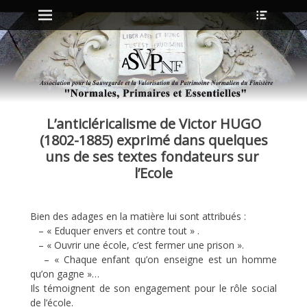
Menu principal
Ouvrir
Aller
l’en-
au
tête
contenu
ollapse
hild
enu
L’anticléricalisme de Victor HUGO
ollapse
hild
(1802-1885) exprimé dans quelques
enu
uns de ses textes fondateurs sur
l’Ecole
ollapse
hild
enu
Bien des adages en la matière lui sont attribués :
ollapse
– « Eduquer envers et contre tout » .
hild
– « Ouvrir une école, c’est fermer une prison ».
enu
– « Chaque enfant qu’on enseigne est un homme
qu’on gagne »…
Ils témoignent de son engagement pour le rôle social
de l’école.