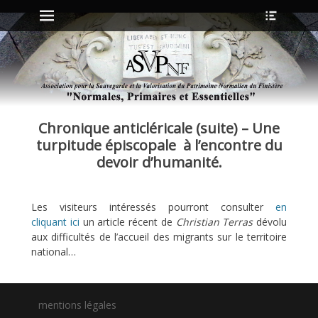
Menu principal
Ouvrir
Aller
l’en-
au
tête
contenu
ollapse
hild
enu
Chronique anticléricale (suite) – Une
ollapse
hild
turpitude épiscopale à l’encontre du
enu
devoir d’humanité.
ollapse
Les visiteurs intéressés pourront consulter
en
hild
enu
cliquant ici
un article récent de
Christian Terras
dévolu
ollapse
aux difficultés de l’accueil des migrants sur le territoire
hild
national…
enu
mentions légales