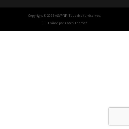
Copyright © 2026
ASVPNF
. Tous droits réservés.
Full Frame par
Catch Themes