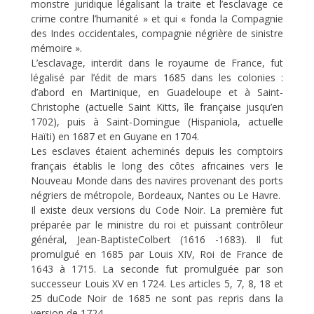
monstre juridique légalisant la traite et l’esclavage ce
crime contre l’humanité » et qui « fonda la Compagnie
des Indes occidentales, compagnie négrière de sinistre
mémoire ».
L’esclavage, interdit dans le royaume de France, fut
légalisé par l’édit de mars 1685 dans les colonies :
d’abord en Martinique, en Guadeloupe et à Saint-
Christophe (actuelle Saint Kitts, île française jusqu’en
1702), puis à Saint-Domingue (Hispaniola, actuelle
Haïti) en 1687 et en Guyane en 1704.
Les esclaves étaient acheminés depuis les comptoirs
français établis le long des côtes africaines vers le
Nouveau Monde dans des navires provenant des ports
négriers de métropole, Bordeaux, Nantes ou Le Havre.
Il existe deux versions du Code Noir. La première fut
préparée par le ministre du roi et puissant contrôleur
général, Jean-BaptisteColbert (1616 -1683). Il fut
promulgué en 1685 par Louis XIV, Roi de France de
1643 à 1715. La seconde fut promulguée par son
successeur Louis XV en 1724. Les articles 5, 7, 8, 18 et
25 duCode Noir de 1685 ne sont pas repris dans la
version de 1724.