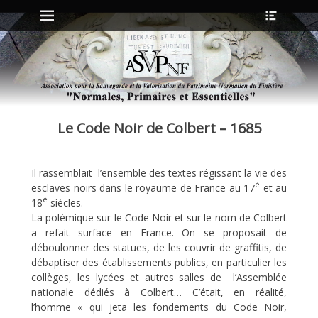
Menu principal
Ouvrir
Aller
l’en-
au
tête
contenu
ollapse
hild
enu
Le Code Noir de Colbert – 1685
ollapse
hild
enu
Il rassemblait l’ensemble des textes régissant la vie des
è
esclaves noirs dans le royaume de France au 17
et au
ollapse
è
18
siècles.
hild
La polémique sur le Code Noir et sur le nom de Colbert
enu
a refait surface en France. On se proposait de
ollapse
hild
déboulonner des statues, de les couvrir de graffitis, de
enu
débaptiser des établissements publics, en particulier les
collèges, les lycées et autres salles de l’Assemblée
nationale dédiés à Colbert… C’était, en réalité,
l’homme « qui jeta les fondements du Code Noir,