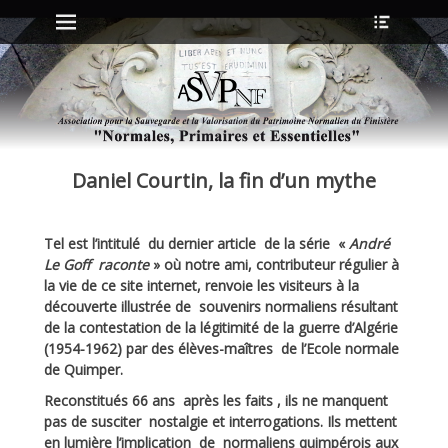
Menu principal
Ouvrir
Aller
l’en-
au
tête
contenu
ollapse
hild
enu
Daniel Courtin, la fin d’un mythe
ollapse
hild
enu
Tel est l’intitulé du dernier article de la série «
André
Le Goff raconte
» où notre ami, contributeur régulier à
ollapse
la vie de ce site internet, renvoie les visiteurs à la
hild
découverte illustrée de souvenirs normaliens résultant
enu
de la contestation de la légitimité de la guerre d’Algérie
ollapse
hild
(1954-1962) par des élèves-maîtres de l’Ecole normale
enu
de Quimper.
Reconstitués 66 ans après les faits , ils ne manquent
pas de susciter nostalgie et interrogations. Ils mettent
en lumière l’implication de normaliens quimpérois aux