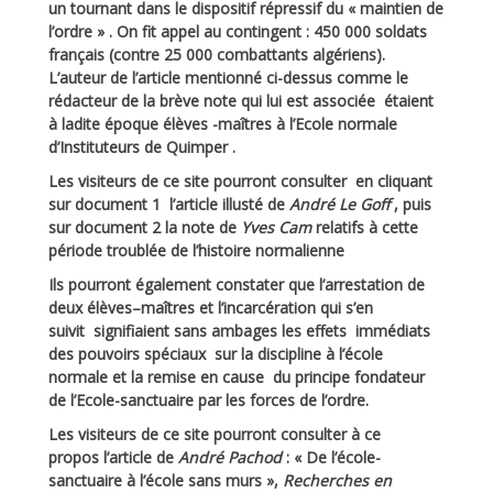
un tournant dans le dispositif répressif du « maintien de
l’ordre » . On fit appel au contingent : 450 000 soldats
français (contre 25 000 combattants algériens).
L’auteur de l’article mentionné ci-dessus comme le
rédacteur de la brève note qui lui est associée étaient
à ladite époque élèves -maîtres à l’Ecole normale
d’Instituteurs de Quimper .
Les visiteurs de ce site pourront consulter en cliquant
sur
document 1
l’article illusté de
André Le Goff
, puis
sur
document 2
la note de
Yves Cam
relatifs à cette
période troublée de l’histoire normalienne
Ils pourront également constater que l’arrestation de
deux élèves–maîtres et l’incarcération qui s’en
suivit signifiaient sans ambages les effets immédiats
des pouvoirs spéciaux sur la discipline à l’école
normale et la remise en cause du principe fondateur
de l’Ecole-sanctuaire par les forces de l’ordre.
Les visiteurs de ce site pourront consulter à ce
propos l’article de
André Pachod
: « De l’école-
sanctuaire à l’école sans murs »,
Recherches en