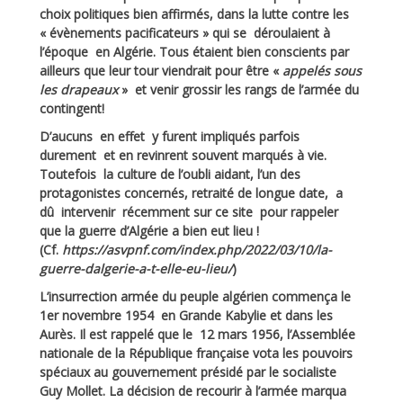
choix politiques bien affirmés, dans la lutte contre les
« évènements pacificateurs » qui se déroulaient à
l’époque en Algérie. Tous étaient bien conscients par
ailleurs que leur tour viendrait pour être «
appelés sous
les drapeaux
» et venir grossir les rangs de l’armée du
contingent!
D’aucuns en effet y furent impliqués parfois
durement et en revinrent souvent marqués à vie.
Toutefois la culture de l’oubli aidant, l’un des
protagonistes concernés, retraité de longue date, a
dû intervenir récemment sur ce site pour rappeler
que la guerre d’Algérie a bien eut lieu !
(Cf.
https://asvpnf.com/index.php/2022/03/10/la-
guerre-dalgerie-a-t-elle-eu-lieu/
)
L’insurrection armée du peuple algérien commença le
1er novembre 1954 en Grande Kabylie et dans les
Aurès. Il est rappelé que le 12 mars 1956, l’Assemblée
nationale de la République française vota les pouvoirs
spéciaux au gouvernement présidé par le socialiste
Guy Mollet. La décision de recourir à l’armée marqua