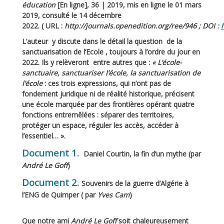
éducation
[En ligne], 36 | 2019, mis en ligne le 01 mars
2019, consulté le 14 décembre
2022. ( URL :
http://journals.openedition.org/ree/946 ; DOI :
L’auteur y discute dans le détail la question de la
sanctuarisation de l’Ecole , toujours à l’ordre du jour en
2022. Ils y relèveront entre autres que :
« L’école-
sanctuaire, sanctuariser l’école, la sanctuarisation de
l’école
: ces trois expressions, qui n’ont pas de
fondement juridique ni de réalité historique, précisent
une école marquée par des frontières opérant quatre
fonctions entremêlées : séparer des territoires,
protéger un espace, réguler les accès, accéder à
l’essentiel… ».
Document 1.
Daniel Courtin, la fin d’un mythe (par
André Le Goff
)
Document 2.
Souvenirs de la guerre d’Algérie à
l’ENG de Quimper ( par
Yves Cam
)
Que notre ami
André Le Goff
soit chaleureusement