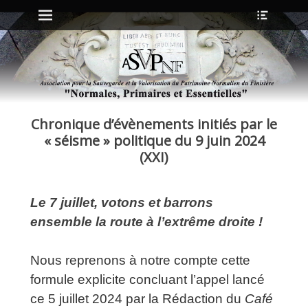
Menu principal
Ouvrir
Aller
l’en-
au
tête
contenu
ollapse
hild
enu
Chronique d’évènements initiés par le
ollapse
hild
« séisme » politique du 9 juin 2024
enu
(XXI)
ollapse
Le 7 juillet, votons et barrons
hild
enu
ensemble la route à l’extrême droite !
ollapse
hild
enu
Nous reprenons à notre compte cette
formule explicite concluant l’appel lancé
ce 5 juillet 2024 par la Rédaction du
Café