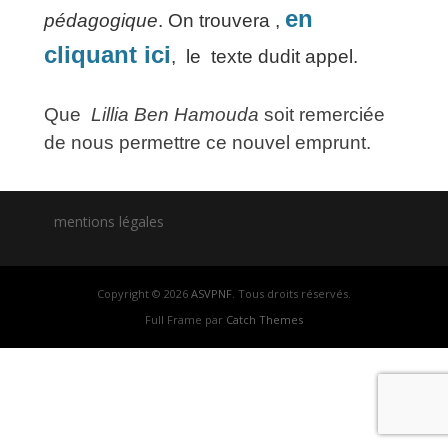
en
pédagogique
. On trouvera ,
cliquant ici
, le texte dudit appel.
Que
Lillia Ben Hamouda
soit remerciée
de nous permettre ce nouvel emprunt.
mentions légales
Copyright © 2026
ASVPNF
. Tous droits réservés.
Full Frame par
Catch Themes