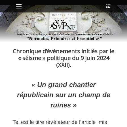
Menu principal
Ouvrir
Aller
l’en-
au
tête
contenu
ollapse
hild
enu
Chronique d’évènements initiés par le
ollapse
hild
« séisme » politique du 9 juin 2024
enu
(XXII).
ollapse
hild
« Un grand chantier
enu
ollapse
républicain sur un champ de
hild
enu
ruines »
Tel est le titre révélateur de l’article mis