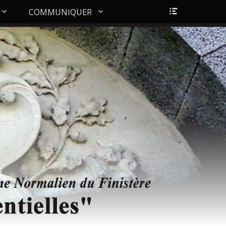
Ouvrir/Fer
COMMUNIQUER
l’en-
tête