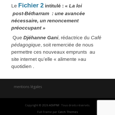
Fichier 2
Le
intitulé : «
La loi
post‑Bétharram : une avancée
nécessaire, un renoncement
préoccupant »
Que
Djéhanne Gani
, rédactrice du
Café
pédagogique
, soit remerciée de nous
permettre ces nouveaux emprunts au
site internet qu’elle « alimente »au
quotidien .
mentions légales
Copyright © 2026
ASVPNF
. Tous droits réservés.
Full Frame par
Catch Themes