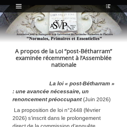
Menu principal
Ouvrir
Aller
l’en-
au
tête
contenu
ollapse
hild
enu
A propos de la Loi “post-Bétharram”
ollapse
hild
examinée récemment à l’Assemblée
enu
nationale
ollapse
La loi « post‑Bétharram »
hild
enu
: une avancée nécessaire, un
ollapse
hild
renoncement préoccupant
(Juin 2026)
enu
La proposition de loi n°2448 (février
2026) s’inscrit dans le prolongement
direct de la commission d’enquête