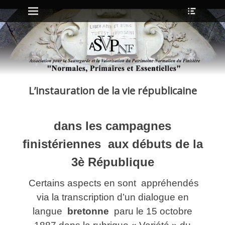
Menu principal
Ouvrir
Aller
l’en-
au
tête
contenu
ollapse
hild
enu
L’instauration de la vie républicaine
ollapse
hild
enu
dans les campagnes
ollapse
finistériennes aux débuts de la
hild
enu
3è République
ollapse
hild
enu
Certains aspects en sont appréhendés
via la transcription d’un dialogue en
langue
bretonne
paru le 15 octobre