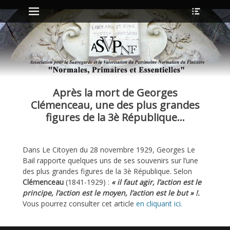
Menu principal
Ouvrir
Aller
l’en-
au
tête
contenu
ollapse
hild
enu
Après la mort de Georges
ollapse
hild
Clémenceau, une des plus grandes
enu
figures de la 3è République…
ollapse
Dans Le Citoyen du 28 novembre 1929, Georges Le
hild
enu
Bail rapporte quelques uns de ses souvenirs sur l’une
ollapse
des plus grandes figures de la 3è République. Selon
hild
Clémenceau
(1841-1929)
:
« il faut agir, l’action est le
enu
principe, l’action est le moyen, l’action est le but » !.
Vous pourrez consulter cet article
en cliquant ici.