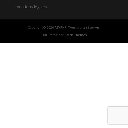
mentions légales
Copyright © 2026
ASVPNF
. Tous droits réservés.
Full Frame par
Catch Themes