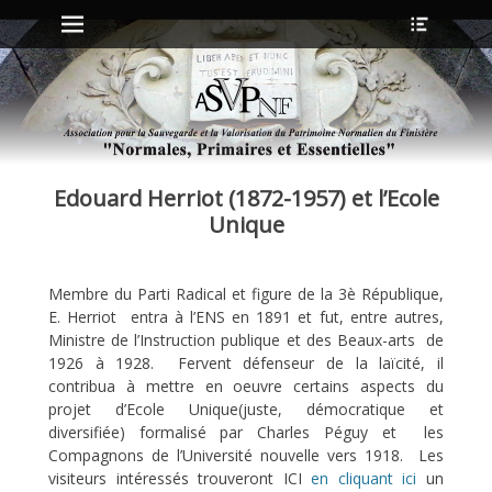
Menu principal
Ouvrir
Aller
l’en-
au
tête
contenu
ollapse
hild
enu
Edouard Herriot (1872-1957) et l’Ecole
ollapse
hild
Unique
enu
Membre du Parti Radical et figure de la 3è République,
ollapse
E. Herriot entra à l’ENS en 1891 et fut, entre autres,
hild
enu
Ministre de l’Instruction publique et des Beaux-arts de
ollapse
1926 à 1928. Fervent défenseur de la laïcité, il
hild
contribua à mettre en oeuvre certains aspects du
enu
projet d’Ecole Unique(juste, démocratique et
diversifiée) formalisé par Charles Péguy et les
Compagnons de l’Université nouvelle vers 1918. Les
visiteurs intéressés trouveront
ICI
en cliquant ici
un