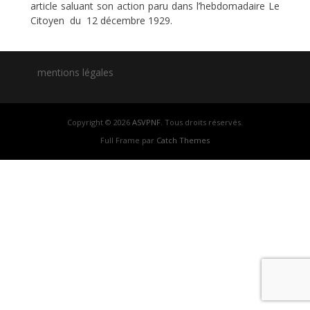
article saluant son action paru dans l’hebdomadaire Le
Citoyen du 12 décembre 1929.
mentions légales
Copyright © 2026
ASVPNF
. Tous droits réservés.
Full Frame par
Catch Themes