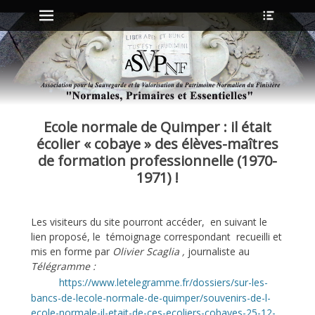
Menu principal
Ouvrir
Aller
l’en-
au
tête
contenu
ollapse
hild
enu
Ecole normale de Quimper : il était
ollapse
hild
écolier « cobaye » des élèves-maîtres
enu
de formation professionnelle (1970-
1971) !
ollapse
hild
enu
Les visiteurs du site pourront accéder, en suivant le
ollapse
lien proposé, le témoignage correspondant recueilli et
hild
mis en forme par
Olivier Scaglia ,
journaliste au
enu
Télégramme :
https://www.letelegramme.fr/dossiers/sur-les-
bancs-de-lecole-normale-de-quimper/souvenirs-de-l-
ecole-normale-il-etait-de-ces-ecoliers-cobayes-25-12-