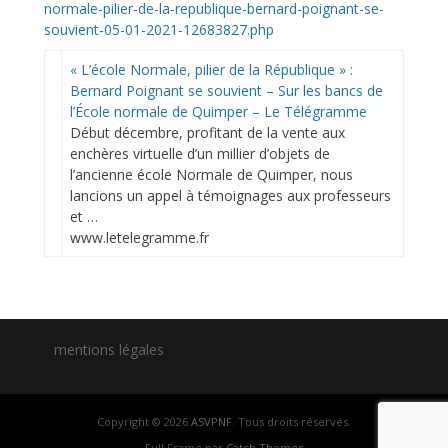
normale-pilier-de-la-republique-bernard-poignant-se-
souvient-05-01-2021-12683827.php
« L’école Normale, pilier de la République » :
Bernard Poignant se souvient – Sur les bancs de
l’École normale de Quimper – Le Télégramme
Début décembre, profitant de la vente aux
enchères virtuelle d’un millier d’objets de
l’ancienne école Normale de Quimper, nous
lancions un appel à témoignages aux professeurs
et …
www.letelegramme.fr
mentions légales
Copyright © 2026
ASVPNF
. Tous droits réservés.
Full Frame par
Catch Themes