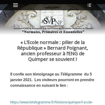
Menu principal
Ouvrir
Aller
l’en-
au
tête
contenu
ollapse
hild
enu
« L’Ecole normale : pilier de la
ollapse
hild
République » Bernard Poignant,
enu
ancien professeur à l’ENG de
Quimper se souvient !
ollapse
hild
enu
Il confie son témoignage au
Télégramme
du 5
ollapse
janvier 2021. Les visiteurs pourront en prendre
hild
enu
connaissance en suivant le lien
:
https://www.letelegramme.fr/finistere/quimper/l-ecole-