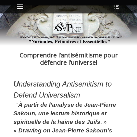
Menu principal
Ouvrir
Aller
l’en-
au
tête
contenu
ollapse
hild
enu
Comprendre l’antisémitisme pour
ollapse
hild
défendre l’universel
enu
U
nderstanding Antisemitism to
ollapse
hild
Defend Universalism
enu
ollapse
“
À partir de l’analyse de Jean‑Pierre
hild
enu
Sakoun, une lecture historique et
spirituelle de la haine des Juifs
. »
« Drawing on Jean‑Pierre Sakoun’s