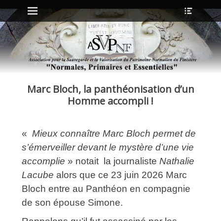
Menu principal
Ouvrir
Aller
l’en-
au
tête
contenu
ollapse
hild
enu
Marc Bloch, la panthéonisation d’un
ollapse
hild
Homme accompli !
enu
«
Mieux connaître Marc Bloch permet de
ollapse
hild
s’émerveiller devant le mystère d’une vie
enu
accomplie
» notait la journaliste
Nathalie
ollapse
hild
Lacube
alors que ce 23 juin 2026 Marc
enu
Bloch entre au Panthéon en compagnie
de son épouse Simone.