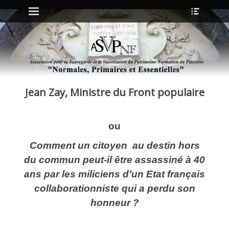
Menu principal
Ouvrir
Aller
l’en-
au
tête
contenu
ollapse
hild
enu
Jean Zay, Ministre du Front populaire
ollapse
hild
enu
ou
ollapse
Comment un citoyen au destin hors
hild
enu
du commun peut-il être assassiné à 40
ollapse
ans par les miliciens d’un Etat français
hild
enu
collaborationniste qui a perdu son
honneur ?