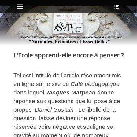
Menu principal
Ouvrir
Aller
l’en-
au
tête
contenu
ollapse
hild
enu
L’Ecole apprend-elle encore à penser ?
ollapse
hild
enu
Tel est l’intitulé de l’article récemment mis
en ligne sur le site du
Café pédagogique
ollapse
hild
dans lequel
Jacques Marpeau
donne
enu
réponse aux questions que lui pose à ce
ollapse
hild
propos
Daniel
Gostain
. Le libellé de la
enu
question laisse deviner une réponse
réservée voire négative et souligne sa
gravité au moment où de nombreux