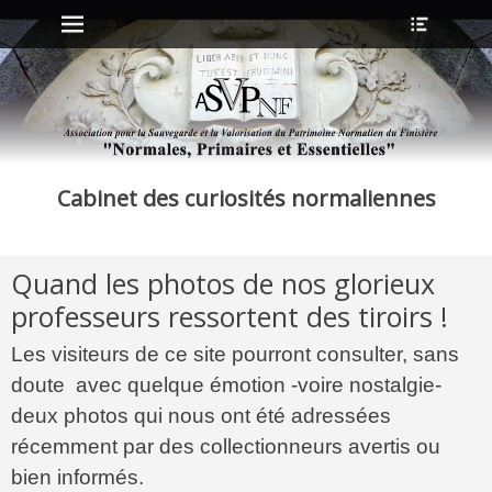
Menu principal
Ouvrir
Aller
l’en-
au
tête
contenu
ollapse
hild
enu
Cabinet des curiosités normaliennes
ollapse
hild
enu
Quand les photos de nos glorieux
ollapse
professeurs ressortent des tiroirs !
hild
enu
Les visiteurs de ce site pourront consulter, sans
ollapse
hild
doute avec quelque émotion -voire nostalgie-
enu
deux photos qui nous ont été adressées
récemment par des collectionneurs avertis ou
bien informés.