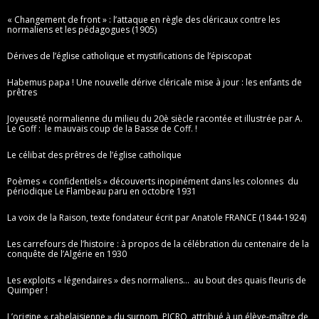
« Changement de front » : l’attaque en règle des cléricaux contre les
normaliens et les pédagogues (1905)
Dérives de l’église catholique et mystifications de l’épiscopat
Habemus papa ! Une nouvelle dérive cléricale mise à jour : les enfants de
prêtres
Joyeuseté normalienne du milieu du 20è siècle racontée et illustrée par A.
Le Goff : le mauvais coup de la Basse de Coff. !
Le célibat des prêtres de l’église catholique
Poèmes « confidentiels » découverts inopinément dans les colonnes du
périodique Le Flambeau paru en octobre 1931
La voix de la Raison, texte fondateur écrit par Anatole FRANCE (1844-1924)
Les carrefours de l’histoire : à propos de la célébration du centenaire de la
conquête de l’Algérie en 1930
Les exploits « légendaires » des normaliens… au bout des quais fleuris de
Quimper !
L’origine « rabelaisienne » du surnom PICRO attribué à un élève-maître de