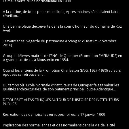
La malle verte d’une normalienne en 1938
A la cuisine, de bons petits moinillons, Après matines, s’en allaient faire
réveillon…
Une benne bleue découverte dans la cour d’honneur du domaine de Roz
Avel !
Travaux et sauvegarde du patrimoine à Stang ar c’Hoat (mi-novembre
2016)
Groupe d’élèves-maîtres de l’ENG de Quimper (Promotion EMERAUDE) en
« grande sortie »… à Mousterlin en 1954.
Quand les anciens de la Promotion Charleston (ENG, 1927-1930) et leurs
épouses se retrouvaient…
Du temps où l’Ecole Normale d’Instituteurs de Quimper faisait valoir les
qualités architecturales de son bâtiment principal, outre-Atlantique…
DETOURS ET ALEAS ETHIQUES AUTOUR DE l’HISTOIRE DES INSTITUTEURS
PUBLICS
Récréation des demoiselles en robes noires, le 17 janvier 1909
Implication des normaliennes et des normaliens dans la vie de la cité