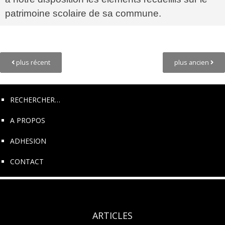
patrimoine scolaire de sa commune.
Posts
Navigation
plus récent
plus ancien
RECHERCHER…
A PROPOS
ADHESION
CONTACT
ARTICLES